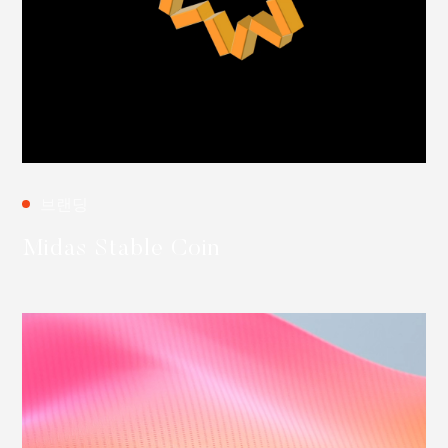
브랜딩
Midas Stable Coin